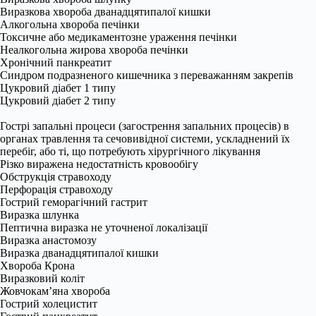
Виразкова хвороба дванадцятипалої кишки
Алкогольна хвороба печінки
Токсичне або медикаментозне ураження печінки
Неалкогольна жирова хвороба печінки
Хронічний панкреатит
Синдром подразненого кишечника з переважанням закрепів
Цукровий діабет 1 типу
Цукровий діабет 2 типу
Гострі запальні процеси (загострення запальних процесів) в
органах травлення та сечовивідної системи, ускладнений їх
перебіг, або ті, що потребують хірургічного лікування
Різко виражена недостатність кровообігу
Обструкція стравоходу
Перфорація стравоходу
Гострий геморагічний гастрит
Виразка шлунка
Пептична виразка не уточненої локалізації
Виразка анастомозу
Виразка дванадцятипалої кишки
Хвороба Крона
Виразковий коліт
Жовчокам’яна хвороба
Гострий холецистит