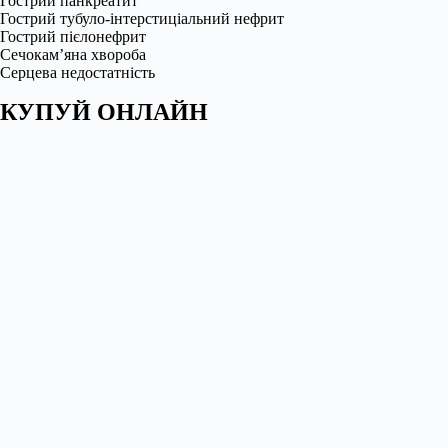
Гострий панкреатит
Гострий тубуло-інтерстиціальний нефрит
Гострий пієлонефрит
Сечокам’яна хвороба
Серцева недостатність
КУПУЙ ОНЛАЙН