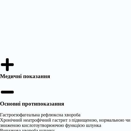
Медичні показання
Основні протипоказання
Гастроезофагеальна рефлюксна хвороба
Хронічний неатрофічний гастрит з підвищеною, нормальною чи
зниженою кислотоутворюючою функцією шлунка
Виразкова хвороба шлунку