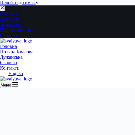
Перейти до вмісту
Головна
Контакти
Лужанська
Поляна Квасова
Свалява
Головна
Поляна Квасова
Лужанська
Свалява
Контакти
English
Меню