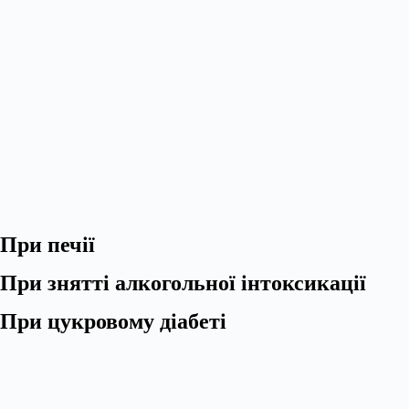
При печії
При знятті алкогольної інтоксикації
При цукровому діабеті